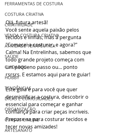
FERRAMENTAS DE COSTURA
COSTURA CRIATIVA
Olá, futura artesã! 
CRIATIVIDADE
Você sente aquela paixão pelos 
VENDA COSTURA CRIATIVA
tecidos e linhas, mas a pergunta 
"Comecei a costurar, e agora?" 
ATIVIDADE TERAPÊUTICA
Calma! Na Entrelinhas, sabemos que 
SAÚDE
todo grande projeto começa com 
um pequeno passo ou... ponto 
CUIDADOS
rsrsrs. E estamos aqui para te guiar!
HOBBY
TENDÊNCIAS
Este guia é para você que quer 
desmistificar a costura, descobrir o 
DICAS E CURIOSIDADES
essencial para começar e ganhar 
ORGANIZAÇÃO
confiança para criar peças incríveis. 
Prepare-se para costurar tecidos e 
CURSOS ONLINE
tecer novas amizades!
ARTESANATO