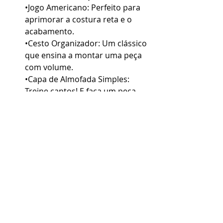
•Jogo Americano: Perfeito para 
aprimorar a costura reta e o 
acabamento.
•Cesto Organizador: Um clássico 
que ensina a montar uma peça 
com volume.
•Capa de Almofada Simples: 
Treine cantos! E faça um peça 
que vai deixar sua casa linda!
•Barrado de pano de prato: 
Perfeito para aprimorar a 
costura, e uma ótima opção de 
presente.