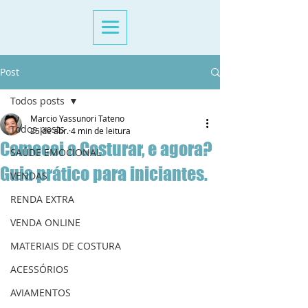
Aulas de Costura Criativa Presencial e Online São Paulo
Post
Todos posts
Marcio Yassunori Tateno
Todos posts
25 de abr.
4 min de leitura
Comecei a Costurar, e agora?
SAÚDE EMOCIONAL
Guia prático para iniciantes.
VENDAS
RENDA EXTRA
VENDA ONLINE
MATERIAIS DE COSTURA
ACESSÓRIOS
AVIAMENTOS