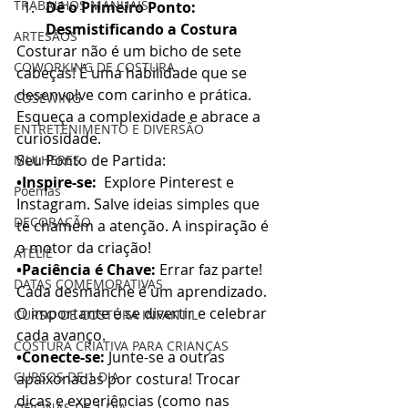
TRABALHOS MANUAIS
Dê o Primeiro Ponto:
Desmistificando a Costura
ARTESÃOS
Costurar não é um bicho de sete 
COWORKING DE COSTURA
cabeças! É uma habilidade que se 
desenvolve com carinho e prática. 
COSEWING
Esqueça a complexidade e abrace a 
ENTRETENIMENTO E DIVERSÃO
curiosidade. 
Seu Ponto de Partida:
MULHERES
•Inspire-se:
  Explore Pinterest e 
Poemas
Instagram. Salve ideias simples que 
DECORAÇÃO
te chamem a atenção. A inspiração é 
o motor da criação!
ATELIÊ
•Paciência é Chave:
 Errar faz parte! 
DATAS COMEMORATIVAS
Cada desmanche é um aprendizado. 
O importante é se divertir e celebrar 
CURSO DE COSTURA INFANTIL
cada avanço.
COSTURA CRIATIVA PARA CRIANÇAS
•Conecte-se:
 Junte-se a outras 
CURSOS DE 1 DIA
apaixonadas por costura! Trocar 
dicas e experiências (como nas 
OFICINAS DE 1 DIA