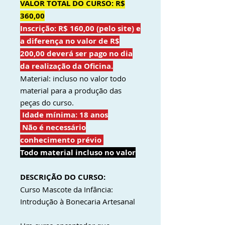
VALOR TOTAL DO CURSO: R$
360,00
Inscrição: R$ 160,00 (pelo site) e
a diferença no valor de R$
200,00 deverá ser pago no dia
da realização da Oficina.
Material: incluso no valor todo
material para a produção das
peças do curso.
Idade mínima: 18 anos
Não é necessário
conhecimento prévio
Todo material incluso no valor
DESCRIÇÃO DO CURSO:
Curso Mascote da Infância:
Introdução à Bonecaria Artesanal