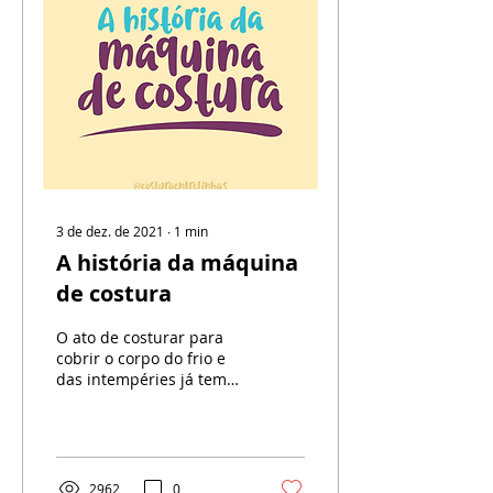
costura, descobrir o
essencial para começar e
ganhar confiança para
criar peças incríveis.
Prepare-se para costurar
tecidos e tecer novas
amizades! Dê o Primeiro
Ponto: Desmistificando a
Costura...
3 de dez. de 2021
∙
1
min
A história da máquina
de costura
O ato de costurar para
cobrir o corpo do frio e
das intempéries já tem
mais de 30.000 anos. A
costura era feita com
ossos de animais. A...
2962
0