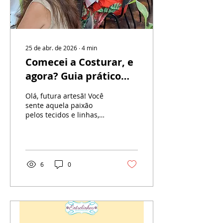
25 de abr. de 2026
∙
4
min
Comecei a Costurar, e
agora? Guia prático
para iniciantes.
Olá, futura artesã! Você
sente aquela paixão
pelos tecidos e linhas,
mas a pergunta
"Comecei a costurar, e
agora?" Calma! Na
Entrelinhas, sabemos
que todo grande projeto
6
0
começa com um
pequeno passo ou...
ponto rsrsrs. E estamos
aqui para te guiar! Este
guia é para você que
quer desmistificar a