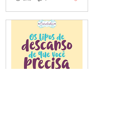
17 de nov. de 2021
∙
2
min
Os tipos de descanso
que você precisa
Descanso Físico Seu
corpo precisa descansar.