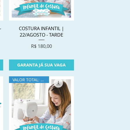
Visualização rápida
-
COSTURA INFANTIL |
22/AGOSTO - TARDE
Preço
R$ 180,00
GARANTA JÁ SUA VAGA
VALOR TOTAL: R$360