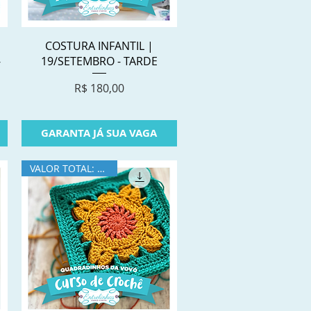
Visualização rápida
COSTURA INFANTIL |
-
19/SETEMBRO - TARDE
Preço
R$ 180,00
GARANTA JÁ SUA VAGA
VALOR TOTAL: R$350