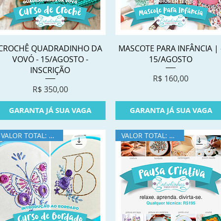
Visualização rápida
Visualização rápida
CROCHÊ QUADRADINHO DA
MASCOTE PARA INFÂNCIA | 
VOVÓ - 15/AGOSTO -
15/AGOSTO
INSCRIÇÃO
Preço
R$ 160,00
Preço
R$ 350,00
GARANTA JÁ SUA VAGA
GARANTA JÁ SUA VAGA
VALOR TOTAL: R$350
VALOR TOTAL: R$195