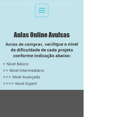
Aulas de Costura Criativa Presencial e Online São Paulo
Aulas Online Avulsas
Antes de comprar, verifique o nível
Aulas de Costura Criativa Presencial e Online São Paulo
de dificuldade de cada projeto
conforme indicação abaixo:
⭐ Nível Básico
⭐⭐ Nível Intermediário
⭐⭐⭐ Nível Avançado
⭐⭐⭐⭐ Nível Expert