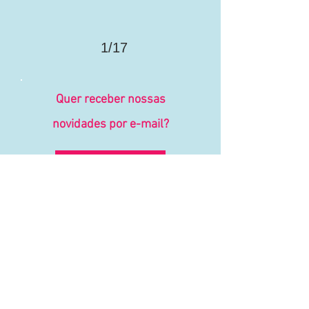
1/17
Quer receber nossas
novidades por e-mail?
Eu quero
©
2013 - 2026
| Entrelinhas Espaço Criativo Ltda | CNPJ:
44.642.980
/0001-00
| Todos os direitos reservados
São Paulo | SP | Tel.: 11
4119-9449
| Whatsapp:
11 98977-7471
|
contato@costuraentrelinhas.com.br
Política de Privacidade
Política de Reembolso
Política de Entrega
Termos de Uso