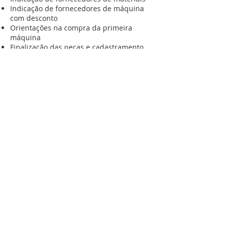
Indicação de fornecedores de máquina
com desconto
Orientações na compra da primeira
máquina
Finalização das peças e cadastramento
na plataforma para receber o restante do
conteúdo.
PROFESSORAS:
Paula Almeida Tateno,
Ana Paula Luise,
Lúcia Minuci, Rosimeire Foltran e Ângela
Tucci.
Todas fazem parte do corpo de
professoras da Escola Entrelinhas
fundado em 2013 com o foco em atender
especialmente no ensino a crianças,
nossa base de ensino e treinamento das
professoras passam por esse critério que
está inserido diretamente em nossos
valores.
Paula é a fundadora da Entrelinhas e Ana
Paula e Vitória já foram alunas e