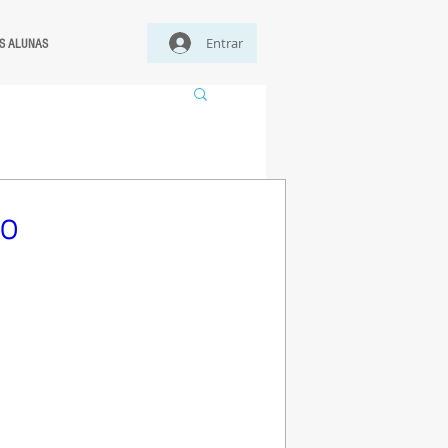
Entrar
S ALUNAS
no