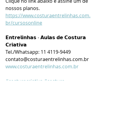
Clique no link abaixo e assine um de 
nossos planos. 
https://www.costuraentrelinhas.com.
br/cursosonline
𝗘𝗻𝘁𝗿𝗲𝗹𝗶𝗻𝗵𝗮𝘀 - 𝗔𝘂𝗹𝗮𝘀 𝗱𝗲 𝗖𝗼𝘀𝘁𝘂𝗿𝗮 
𝗖𝗿𝗶𝗮𝘁𝗶𝘃𝗮
Tel./Whatsapp: 11 4119-9449
contato@costuraentrelinhas.com.br
www.costuraentrelinhas.com.br
#costuracriativa
#costura
#escoladecostura
#auladecostura
#cursodecostura
#cursoonline
#b
logdecostura 
#c
osturaentrelinhas 
#acessoriosparabebeematernidade
#rendaextra
#vendacosturacriativa
#vendaartesanato
COSTURA CRIATIVA
TRABALHOS ARTESANAIS