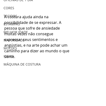
CORES
TECIDOS
A costura ajuda ainda na 
possibilidade de se expressar. A 
ESTAMPAS
pessoa que sofre de ansiedade 
MELHOR IDADE
muitas vezes não consegue 
expressar seus sentimentos e 
MATURIDADE
angústias, e na arte pode achar um 
MOLDES
caminho para dizer ao mundo o que 
IDEIAS
sente.
MÁQUINA DE COSTURA