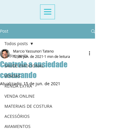
Aulas de Costura Criativa Presencial e Online São Paulo
Post
Todos posts
Marcio Yassunori Tateno
Todos posts
12 de jun. de 2021
1 min de leitura
Controle a ansiedade
SAÚDE EMOCIONAL
costurando
VENDAS
Atualizado:
15 de jun. de 2021
RENDA EXTRA
VENDA ONLINE
MATERIAIS DE COSTURA
ACESSÓRIOS
AVIAMENTOS