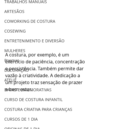
TRABALHOS MANUAIS
ARTESÃOS
COWORKING DE COSTURA
COSEWING
ENTRETENIMENTO E DIVERSÃO
MULHERES
A costura, por exemplo, é um 
Poemas
exercício de paciência, concentração 
e persistência. Também permite dar 
DECORAÇÃO
vazão à criatividade. A dedicação a 
ATELIÊ
um projeto traz sensação de prazer 
e bem-estar.
DATAS COMEMORATIVAS
CURSO DE COSTURA INFANTIL
COSTURA CRIATIVA PARA CRIANÇAS
CURSOS DE 1 DIA
OFICINAS DE 1 DIA